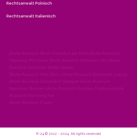
Rechtsanwalt Polnisch
Rechtsanwalt Italienisch
|Ärzte Russisch Berlin Frankfurt am Main |Ärzte Russisch
Hamburg Pforzheim |Ärzte Russisch München Ulm |Ärzte
Russisch Karlsruhe Baden-Baden
|Ärzte Russisch Köln Bonn |Ärzte Russisch Dortmund Leipzig
|Ärzte Russisch Düsseldorf Stuttgart |Ärzte Russisch
Hannover Bremen |Ärzte Russisch Dresden Freiburg |Ärzte
Russisch Nürnberg Kiel
|Ärzte Russisch Essen
R-24
2012 - 2024. All rights reserved