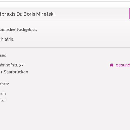
tpraxis Dr. Boris Miretski
zinisches Fachgebiet:
hiatrie.
sse:
hnhofstr. 37
gesund
1 Saarbrücken
chen:
sch
isch