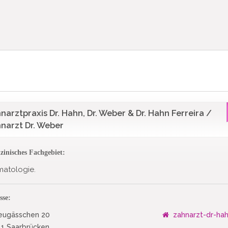
narztpraxis Dr. Hahn, Dr. Weber & Dr. Hahn Ferreira /
narzt Dr. Weber
zinisches Fachgebiet:
matologie.
sse:
ugässchen 20
zahnarzt-dr-ha
1 Saarbrücken