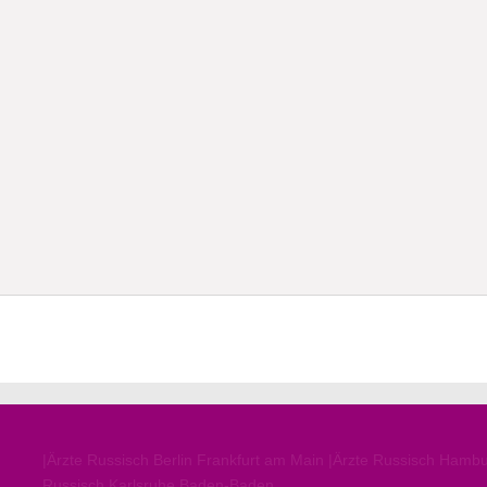
|Ärzte Russisch Berlin Frankfurt am Main |Ärzte Russisch Hamb
Russisch Karlsruhe Baden-Baden