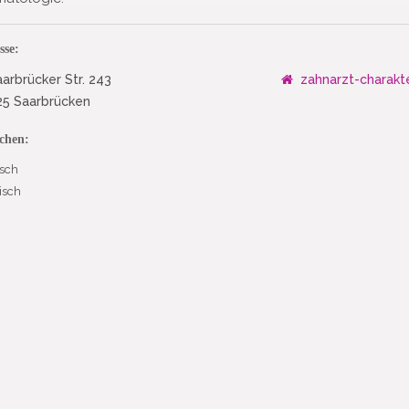
sse:
arbrücker Str. 243
zahnarzt-charakt
25 Saarbrücken
chen:
sch
isch