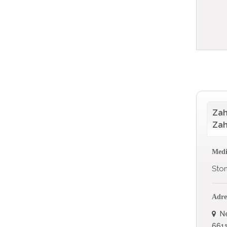
Zah
Zah
Medi
Sto
Adre
Ne
6611