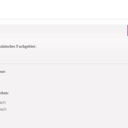
zinisches Fachgebiet:
sse:
chen:
sch
isch