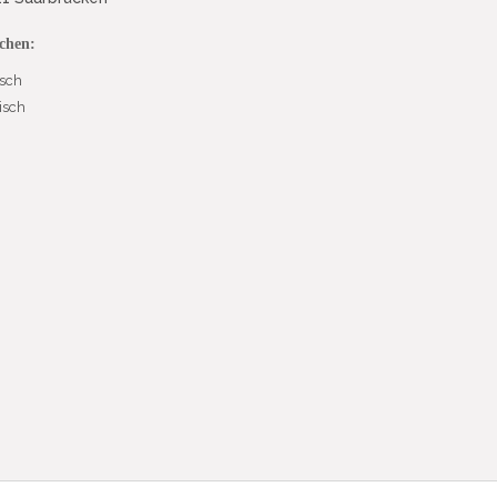
chen:
sch
isch