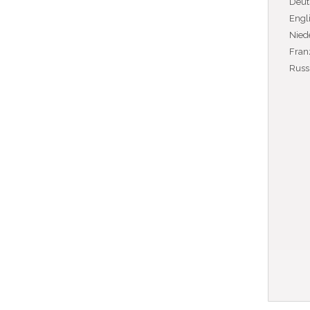
Deut
Engl
Nied
Fran
Russ