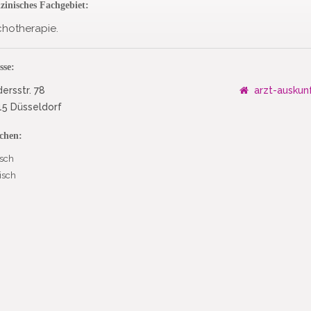
zinisches Fachgebiet:
chotherapie.
sse:
ersstr. 78
arzt-auskun
5 Düsseldorf
chen:
sch
isch