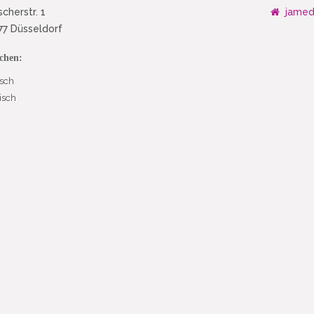
scherstr. 1
jamed
7 Düsseldorf
chen:
sch
isch