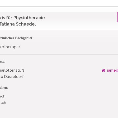
xis für Physiotherapie
 Tatiana Schaedel
zinisches Fachgebiet:
iotherapie.
sse:
arlottenstr. 3
jamed
0 Düsseldorf
chen:
sch
isch