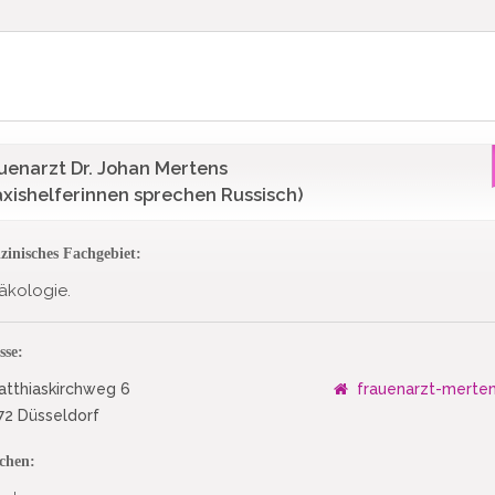
uenarzt Dr. Johan Mertens
axishelferinnen sprechen Russisch)
zinisches Fachgebiet:
äkologie.
sse:
tthiaskirchweg 6
frauenarzt-merte
2 Düsseldorf
chen: