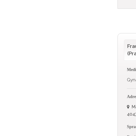
Fra
(Pr
Medi
Gyn
Adre
Ma
4047
Spra