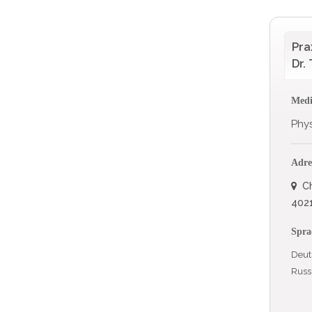
Pra
Dr.
Medi
Phys
Adre
Ch
4021
Spra
Deut
Russ