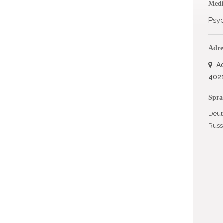
Medi
Psy
Adre
Ad
4021
Spra
Deut
Russ