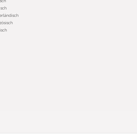
sch
isch
erländisch
zösisch
isch